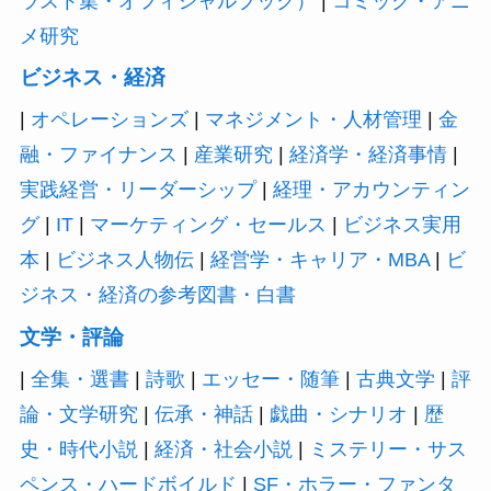
ラスト集・オフィシャルブック）
|
コミック・アニ
メ研究
ビジネス・経済
|
オペレーションズ
|
マネジメント・人材管理
|
金
融・ファイナンス
|
産業研究
|
経済学・経済事情
|
実践経営・リーダーシップ
|
経理・アカウンティン
グ
|
IT
|
マーケティング・セールス
|
ビジネス実用
本
|
ビジネス人物伝
|
経営学・キャリア・MBA
|
ビ
ジネス・経済の参考図書・白書
文学・評論
|
全集・選書
|
詩歌
|
エッセー・随筆
|
古典文学
|
評
論・文学研究
|
伝承・神話
|
戯曲・シナリオ
|
歴
史・時代小説
|
経済・社会小説
|
ミステリー・サス
ペンス・ハードボイルド
|
SF・ホラー・ファンタ