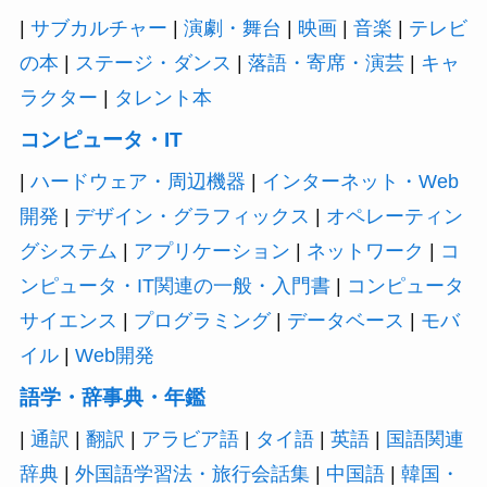
|
サブカルチャー
|
演劇・舞台
|
映画
|
音楽
|
テレビ
の本
|
ステージ・ダンス
|
落語・寄席・演芸
|
キャ
ラクター
|
タレント本
コンピュータ・IT
|
ハードウェア・周辺機器
|
インターネット・Web
開発
|
デザイン・グラフィックス
|
オペレーティン
グシステム
|
アプリケーション
|
ネットワーク
|
コ
ンピュータ・IT関連の一般・入門書
|
コンピュータ
サイエンス
|
プログラミング
|
データベース
|
モバ
イル
|
Web開発
語学・辞事典・年鑑
|
通訳
|
翻訳
|
アラビア語
|
タイ語
|
英語
|
国語関連
辞典
|
外国語学習法・旅行会話集
|
中国語
|
韓国・