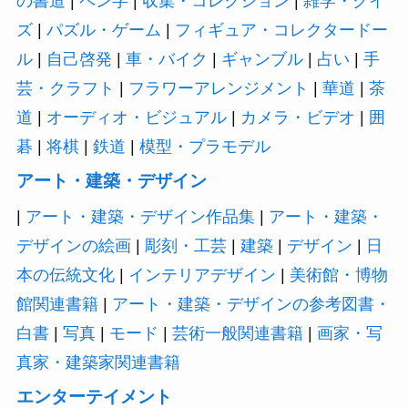
の書道
|
ペン字
|
収集・コレクション
|
雑学・クイ
ズ
|
パズル・ゲーム
|
フィギュア・コレクタードー
ル
|
自己啓発
|
車・バイク
|
ギャンブル
|
占い
|
手
芸・クラフト
|
フラワーアレンジメント
|
華道
|
茶
道
|
オーディオ・ビジュアル
|
カメラ・ビデオ
|
囲
碁
|
将棋
|
鉄道
|
模型・プラモデル
アート・建築・デザイン
|
アート・建築・デザイン作品集
|
アート・建築・
デザインの絵画
|
彫刻・工芸
|
建築
|
デザイン
|
日
本の伝統文化
|
インテリアデザイン
|
美術館・博物
館関連書籍
|
アート・建築・デザインの参考図書・
白書
|
写真
|
モード
|
芸術一般関連書籍
|
画家・写
真家・建築家関連書籍
エンターテイメント