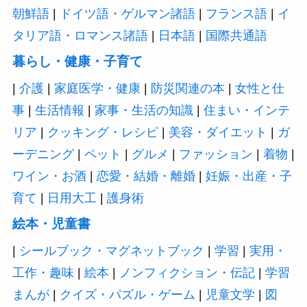
朝鮮語
|
ドイツ語・ゲルマン諸語
|
フランス語
|
イ
タリア語・ロマンス諸語
|
日本語
|
国際共通語
暮らし・健康・子育て
|
介護
|
家庭医学・健康
|
防災関連の本
|
女性と仕
事
|
生活情報
|
家事・生活の知識
|
住まい・インテ
リア
|
クッキング・レシピ
|
美容・ダイエット
|
ガ
ーデニング
|
ペット
|
グルメ
|
ファッション
|
着物
|
ワイン・お酒
|
恋愛・結婚・離婚
|
妊娠・出産・子
育て
|
日用大工
|
護身術
絵本・児童書
|
シールブック・マグネットブック
|
学習
|
実用・
工作・趣味
|
絵本
|
ノンフィクション・伝記
|
学習
まんが
|
クイズ・パズル・ゲーム
|
児童文学
|
図