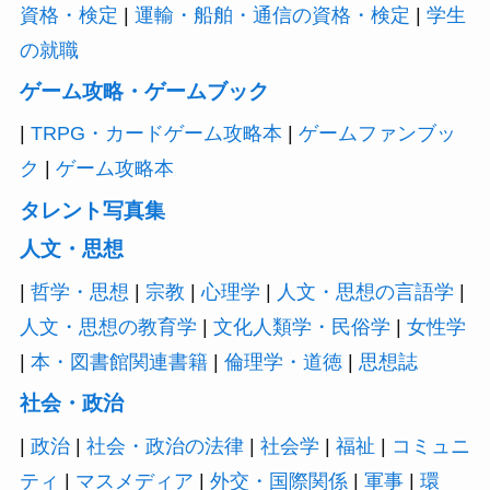
資格・検定
|
運輸・船舶・通信の資格・検定
|
学生
の就職
ゲーム攻略・ゲームブック
|
TRPG・カードゲーム攻略本
|
ゲームファンブッ
ク
|
ゲーム攻略本
タレント写真集
人文・思想
|
哲学・思想
|
宗教
|
心理学
|
人文・思想の言語学
|
人文・思想の教育学
|
文化人類学・民俗学
|
女性学
|
本・図書館関連書籍
|
倫理学・道徳
|
思想誌
社会・政治
|
政治
|
社会・政治の法律
|
社会学
|
福祉
|
コミュニ
ティ
|
マスメディア
|
外交・国際関係
|
軍事
|
環