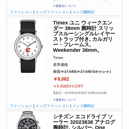
※更新日について
ファッション
|
メンズファッション
|
メンズ腕時計
Timex ユニ ウィークエン
ダー 38mm 腕時計 スリッ
プスルーシングルレイヤー
ストラップ付き, カルガリ
ー・フレームス,
Weekender 38mm。
Timex
基準価格
実質￥17,540(￥17,540-0ポイント)
￥8,082
￥9,458(54％)OFF
更新日：2026年08月08日 01時02分04秒
※更新日について
ファッション
|
メンズファッション
|
メンズ腕時計
シチズン エコドライブ ソ
ーラー 32023838 アナログ
腕時計, シルバー, One