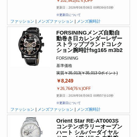
￥102,541(81％)OFF
更新日：2026年08月08日 00時39分53秒
※更新日について
ファッション
|
メンズファッション
|
メンズ腕時計
FORSININGメンズ自動自
動巻き日カレンダーレザー
ストラップブランドコレク
ション腕時計fsg165 m3b2
FORSINING
基準価格
実質￥35,013(￥35,013-0ポイント)
￥8,249
￥26,764(76％)OFF
更新日：2026年08月08日 00時57分10秒
※更新日について
ファッション
|
メンズファッション
|
メンズ腕時計
Orient Star RE-AT0003S
コンテンポラリーオープン
ハート シルバーダイヤル