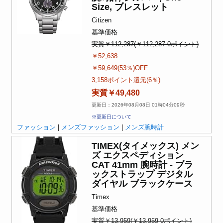
Size, ブレスレット
Citizen
基準価格
実質￥112,287(￥112,287-0ポイント)
￥52,638
￥59,649(53％)OFF
3,158ポイント還元(6％)
実質￥49,480
更新日：2026年08月08日 01時04分09秒
※更新日について
ファッション
|
メンズファッション
|
メンズ腕時計
TIMEX(タイメックス) メン
ズ エクスペディション
CAT 41mm 腕時計 - ブラ
ックストラップ デジタル
ダイヤル ブラックケース
Timex
基準価格
実質￥13,959(￥13,959-0ポイント)