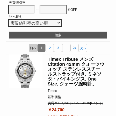
実質値引率
～
％OFF
並べ替え
前へ
1
2
3
…
24
次へ
Timex Tribute メンズ
Citation 42mm クォーツウ
ォッチ ステンレススチー
ルストラップ付き, ミネソ
タ・バイキングス, One
Size, クォーツ腕時計。
Timex
基準価格
実質￥127,241(￥127,241-0ポイント)
￥24,700