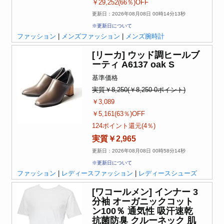
￥29,252(66％)OFF
更新日：2026年08月08日 00時14分13秒
※更新日について
ファッション
|
メンズファッション
|
メンズ腕時計
[リーカ] ウッド調ヒールブ
ーティ A6137 oak S
基準価格
実質￥8,250(￥8,250-0ポイント)
￥3,089
￥5,161(63％)OFF
124ポイント還元(4％)
実質￥2,965
更新日：2026年08月08日 00時58分14秒
※更新日について
ファッション
|
レディースファッション
|
レディースシューズ
[ワコールメン] インナー 3
分袖 オーガニックコット
ン100％ 通気性 吸汗速乾
抗菌防臭 クルーネック 肌