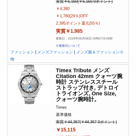
実質￥6,160(￥6,160-0ポイント)
￥4,380
￥1,780(29％)OFF
2,395ポイント還元(55％)
実質￥1,985
更新日：2026年08月08日 00時27分39秒
※更新日について
ファッション
|
メンズファッション
|
メンズ服＆ファッション小
物
Timex Tribute メンズ
Citation 42mm クォーツ腕
時計 ステンレススチール
ストラップ付き, デトロイ
トライオンズ, One Size,
クォーツ腕時計。
Timex
基準価格
実質￥44,367(￥44,367-0ポイント)
￥15,115