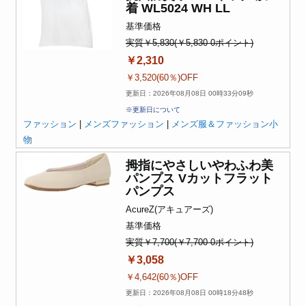
着 WL5024 WH LL
基準価格
実質￥5,830(￥5,830-0ポイント)
￥2,310
￥3,520(60％)OFF
更新日：2026年08月08日 00時33分09秒
※更新日について
ファッション
|
メンズファッション
|
メンズ服＆ファッション小
物
拇指にやさしいやわふわ美
パンプス Vカットフラット
パンプス
AcureZ(アキュアーズ)
基準価格
実質￥7,700(￥7,700-0ポイント)
￥3,058
￥4,642(60％)OFF
更新日：2026年08月08日 00時18分48秒