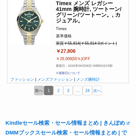
Timex メンズ レガシー
41mm 腕時計, ツートーン/
グリーン/ツートーン。, カ
ジュアル。
Timex
基準価格
実質￥55,814(￥55,814-0ポイント)
￥27,806
￥28,008(50％)OFF
更新日：2026年08月08日 00時50分25秒
※更新日について
ファッション
|
メンズファッション
|
メンズ腕時計
前へ
1
2
3
…
24
次へ
Kindleセール検索・セール情報まとめ | きんぽめ
DMMブックスセール検索・セール情報まとめ | で