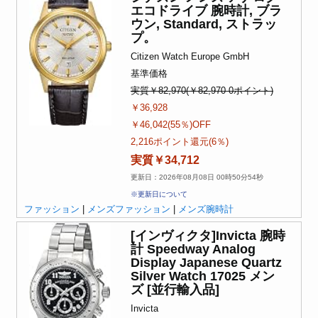
エコドライブ 腕時計, ブラ
ウン, Standard, ストラッ
プ。
Citizen Watch Europe GmbH
基準価格
実質￥82,970(￥82,970-0ポイント)
￥36,928
￥46,042(55％)OFF
2,216ポイント還元(6％)
実質￥34,712
更新日：2026年08月08日 00時50分54秒
※更新日について
ファッション
|
メンズファッション
|
メンズ腕時計
[インヴィクタ]Invicta 腕時
計 Speedway Analog
Display Japanese Quartz
Silver Watch 17025 メン
ズ [並行輸入品]
Invicta