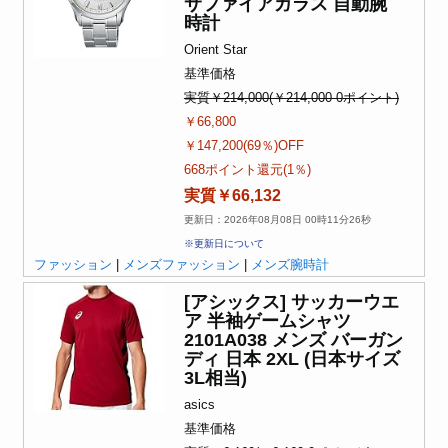
サファイアガラス 自動腕
時計
Orient Star
基準価格
実質￥214,000(￥214,000-0ポイント)
￥66,800
￥147,200(69％)OFF
668ポイント還元(1％)
実質￥66,132
更新日：2026年08月08日 00時11分26秒
※更新日について
ファッション
|
メンズファッション
|
メンズ腕時計
[アシックス] サッカーウエ
ア 半袖ゲームシャツ
2101A038 メンズ バーガン
ディ 日本 2XL (日本サイズ
3L相当)
asics
基準価格