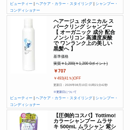
ビューティー
|
ヘアケア・カラー・スタイリング
|
シャンプー・
コンディショナー
ヘアージュ ボタニカル ス
パークリング シャンプー
【 オーガニック 成分 配合
ノンシリコン 高濃度炭酸
で ワンランク上の美しい
黒髪へ 】
基準価格
実質￥1,200(￥1,200-0ポイント)
￥707
￥493(41％)OFF
更新日：2026年08月10日 01時21分42秒
※更新日について
ビューティー
|
ヘアケア・カラー・スタイリング
|
シャンプー・
コンディショナー
【圧倒的コスパ】Tottimo!
カラーシャンプー ムラサ
キ 500mL ムラシャン 紫シ