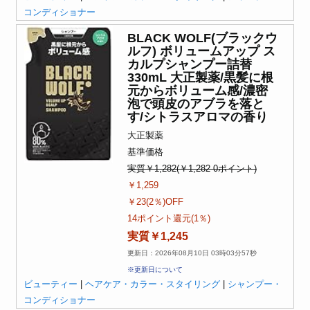
コンディショナー
BLACK WOLF(ブラックウ
ルフ) ボリュームアップ ス
カルプシャンプー詰替
330mL 大正製薬/黒髪に根
元からボリューム感/濃密
泡で頭皮のアブラを落と
す/シトラスアロマの香り
大正製薬
基準価格
実質￥1,282(￥1,282-0ポイント)
￥1,259
￥23(2％)OFF
14ポイント還元(1％)
実質￥1,245
更新日：2026年08月10日 03時03分57秒
※更新日について
ビューティー
|
ヘアケア・カラー・スタイリング
|
シャンプー・
コンディショナー