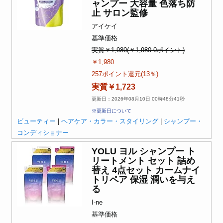
ャンプー 大容量 色落ち防
止 サロン監修
アイケイ
基準価格
実質￥1,980(￥1,980-0ポイント)
￥1,980
257ポイント還元(13％)
実質￥1,723
更新日：2026年08月10日 00時48分41秒
※更新日について
ビューティー
|
ヘアケア・カラー・スタイリング
|
シャンプー・
コンディショナー
YOLU ヨル シャンプー ト
リートメント セット 詰め
替え 4点セット カームナイ
トリペア 保湿 潤いを与え
る
I-ne
基準価格