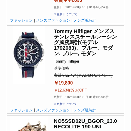
実質￥44,893
更新日：2026年08月08日 01時16分52秒
※更新日について
ファッション
|
メンズファッション
|
メンズ腕時計
Tommy Hilfiger メンズス
テンレススチールレーシン
グ風腕時計(モデル
1792083)、ブルー、モダ
ン, ブルー, モダン
Tommy Hilfiger
基準価格
実質￥32,434(￥32,434-0ポイント)
￥19,800
￥12,634(39％)OFF
更新日：2026年08月08日 01時16分36秒
※更新日について
ファッション
|
メンズファッション
|
メンズ腕時計
NO5SSD02U_BGOR_23.0
RECOLITE 190 UNI