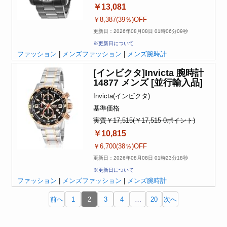
￥13,081
￥8,387(39％)OFF
更新日：2026年08月08日 01時06分09秒
※更新日について
ファッション
|
メンズファッション
|
メンズ腕時計
[インビクタ]Invicta 腕時計
14877 メンズ [並行輸入品]
Invicta(インビクタ)
基準価格
実質￥17,515(￥17,515-0ポイント)
￥10,815
￥6,700(38％)OFF
更新日：2026年08月08日 01時23分18秒
※更新日について
ファッション
|
メンズファッション
|
メンズ腕時計
前へ
1
2
3
4
…
20
次へ