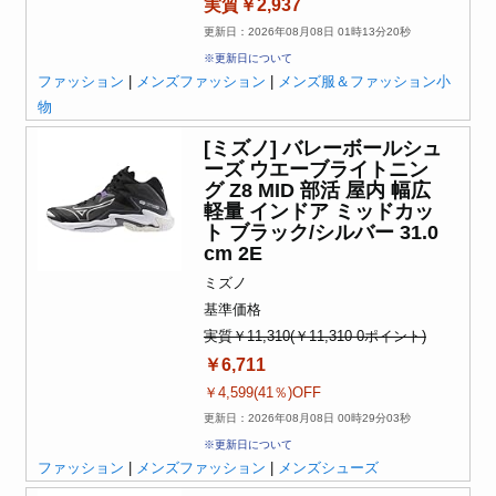
実質￥2,937
更新日：2026年08月08日 01時13分20秒
※更新日について
ファッション
|
メンズファッション
|
メンズ服＆ファッション小
物
[ミズノ] バレーボールシュ
ーズ ウエーブライトニン
グ Z8 MID 部活 屋内 幅広
軽量 インドア ミッドカッ
ト ブラック/シルバー 31.0
cm 2E
ミズノ
基準価格
実質￥11,310(￥11,310-0ポイント)
￥6,711
￥4,599(41％)OFF
更新日：2026年08月08日 00時29分03秒
※更新日について
ファッション
|
メンズファッション
|
メンズシューズ