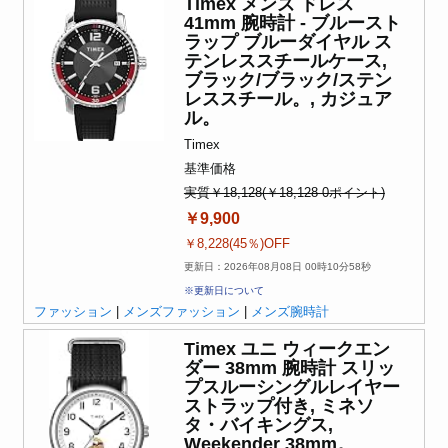
Timex メンズ ドレス
41mm 腕時計 - ブルースト
ラップ ブルーダイヤル ス
テンレススチールケース,
ブラック/ブラック/ステン
レススチール。, カジュア
ル。
Timex
基準価格
実質￥18,128(￥18,128-0ポイント)
￥9,900
￥8,228(45％)OFF
更新日：2026年08月08日 00時10分58秒
※更新日について
ファッション
|
メンズファッション
|
メンズ腕時計
Timex ユニ ウィークエン
ダー 38mm 腕時計 スリッ
プスルーシングルレイヤー
ストラップ付き, ミネソ
タ・バイキングス,
Weekender 38mm。