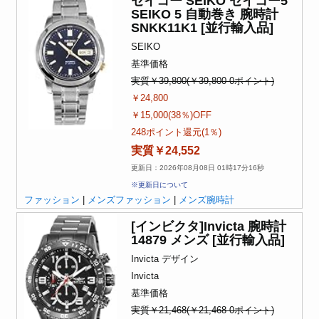
セイコー SEIKO セイコー5
SEIKO 5 自動巻き 腕時計
SNKK11K1 [並行輸入品]
SEIKO
基準価格
実質￥39,800(￥39,800-0ポイント)
￥24,800
￥15,000(38％)OFF
248ポイント還元(1％)
実質￥24,552
更新日：2026年08月08日 01時17分16秒
※更新日について
ファッション
|
メンズファッション
|
メンズ腕時計
[インビクタ]Invicta 腕時計
14879 メンズ [並行輸入品]
Invicta デザイン
Invicta
基準価格
実質￥21,468(￥21,468-0ポイント)