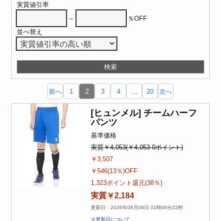
実質値引率
～
％OFF
並べ替え
前へ
1
2
3
4
…
20
次へ
[ヒュンメル] チームハーフ
パンツ
基準価格
実質￥4,053(￥4,053-0ポイント)
￥3,507
￥546(13％)OFF
1,323ポイント還元(38％)
実質￥2,184
更新日：2026年08月08日 01時06分22秒
※更新日について