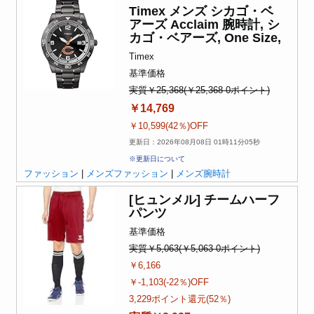
Timex メンズ シカゴ・ベ
アーズ Acclaim 腕時計, シ
カゴ・ベアーズ, One Size,
Timex
基準価格
実質￥25,368(￥25,368-0ポイント)
￥14,769
￥10,599(42％)OFF
更新日：2026年08月08日 01時11分05秒
※更新日について
ファッション
|
メンズファッション
|
メンズ腕時計
[ヒュンメル] チームハーフ
パンツ
基準価格
実質￥5,063(￥5,063-0ポイント)
￥6,166
￥-1,103(-22％)OFF
3,229ポイント還元(52％)