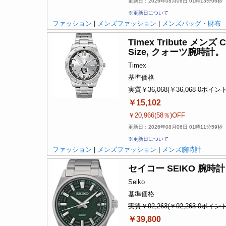
更新日：2026年08月06日 01時13分06秒
※更新日について
ファッション
|
メンズファッション
|
メンズバッグ・財布
Timex Tribute 
Size, クォーツ腕時計。
Timex
基準価格
実質￥36,068(￥36,068-0ポイント
￥15,102
￥20,966(58％)OFF
更新日：2026年08月06日 01時11分59秒
※更新日について
ファッション
|
メンズファッション
|
メンズ腕時計
セイコー SEIKO 腕時計
Seiko
基準価格
実質￥92,263(￥92,263-0ポイント
￥39,800