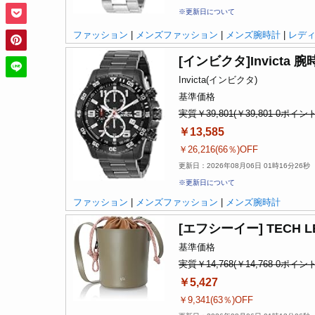
※更新日について
ファッション
|
メンズファッション
|
メンズ腕時計
|
レデ
[インビクタ]Invicta 
Invicta(インビクタ)
基準価格
実質￥39,801(￥39,801-0ポイント
￥13,585
￥26,216(66％)OFF
更新日：2026年08月06日 01時16分26秒
※更新日について
ファッション
|
メンズファッション
|
メンズ腕時計
[エフシーイー] TECH LEA
基準価格
実質￥14,768(￥14,768-0ポイント
￥5,427
￥9,341(63％)OFF