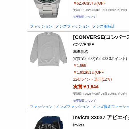
￥52,463(57％)OFF
更新日：2026年08月06日 01時27分19秒
※更新日について
ファッション
|
メンズファッション
|
メンズ腕時計
[CONVERSE(コンバー
CONVERSE
基準価格
実質￥3,800(￥3,800-0ポイント)
￥1,868
￥1,932(51％)OFF
224ポイント還元(12％)
実質￥1,644
更新日：2026年08月06日 00時37分06秒
※更新日について
ファッション
|
メンズファッション
|
メンズ服＆ファッシ
Invicta 33037 
Invicta