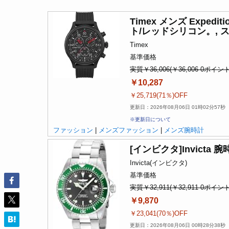
Timex メンズ Expe
ト/レッドシリコン。, 
Timex
基準価格
実質￥36,006(￥36,006-0ポイント
￥10,287
￥25,719(71％)OFF
更新日：2026年08月06日 01時02分57秒
※更新日について
ファッション
|
メンズファッション
|
メンズ腕時計
[インビクタ]Invicta 
Invicta(インビクタ)
基準価格
実質￥32,911(￥32,911-0ポイント
￥9,870
￥23,041(70％)OFF
更新日：2026年08月06日 00時28分38秒